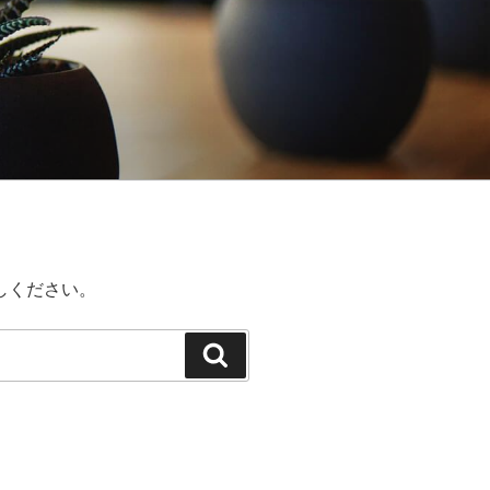
しください。
検
索